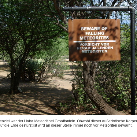
enziel war der Hoba Meteorit bei Grootfontein. Obwohl dieser außerirdische Körpe
f die Erde gestürzt ist wird an dieser Stelle immer noch vor Meteoriten gewarnt.