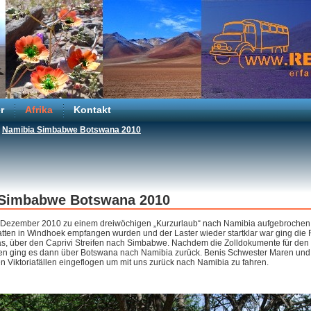
r
Afrika
Kontakt
Namibia Simbabwe Botswana 2010
 Simbabwe Botswana 2010
g Dezember 2010 zu einem dreiwöchigen „Kurzurlaub“ nach Namibia aufgebrochen
tten in Windhoek empfangen wurden und der Laster wieder startklar war ging die 
, über den Caprivi Streifen nach Simbabwe. Nachdem die Zolldokumente für den 
den ging es dann über Botswana nach Namibia zurück. Benis Schwester Maren u
en Viktoriafällen eingeflogen um mit uns zurück nach Namibia zu fahren.